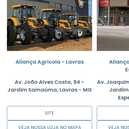
Aliança Agrícola - Lavras
Aliança
E
Av. João Alves Costa, 94 -
Av. Joaquim
Jardim Samaúma, Lavras - MG
Jardim
Esp
SITE
VEJA NOSSA LOJA NO MAPA
VEJA NO