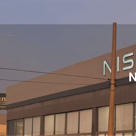
O g
N